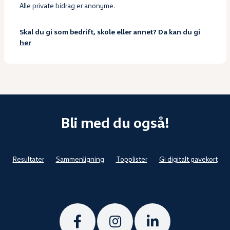
Alle private bidrag er anonyme.
Skal du gi som bedrift, skole eller annet? Da kan du gi
her
Bli med du også!
Resultater
Sammenligning
Topplister
Gi digitalt gavekort
Følg
Følg
Følg